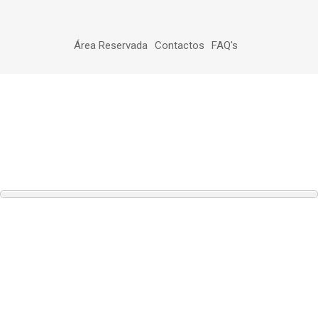
Área Reservada
Contactos
FAQ's
NOTÍCIAS
segunda-feira, 23 março 2026
REUNIÃO DE ASSEMBLEIA DE COMPARTES -
29/03/2026