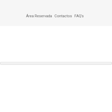
Área Reservada
Contactos
FAQ's
Associações
Notícias
28ª Festa da Minissaia em Valverde
voltar ao topo